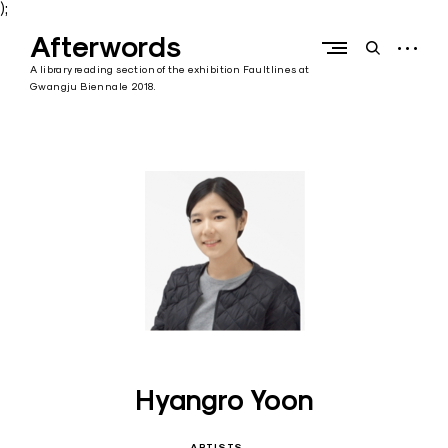
);
Skip
Afterwords
to
open
open
content
sidebar
search
A library reading section of the exhibition Faultlines at
form
Gwangju Biennale 2018.
Hyangro Yoon
ARTISTS