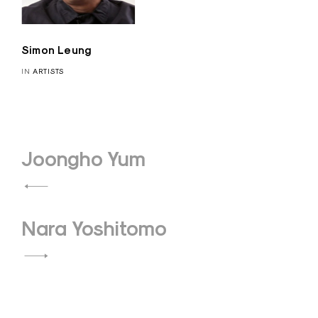
Simon Leung
IN
ARTISTS
Post
Joongho Yum
navigation
Nara Yoshitomo