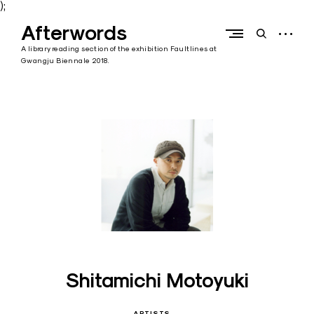
);
Skip
Afterwords
to
open
open
content
sidebar
search
A library reading section of the exhibition Faultlines at
form
Gwangju Biennale 2018.
Shitamichi Motoyuki
ARTISTS